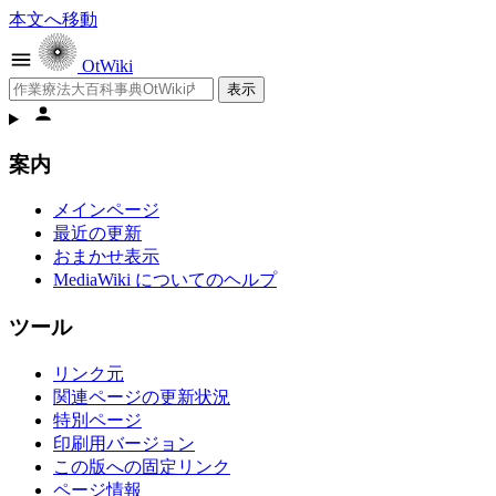
本文へ移動
OtWiki
検索
個人用ツール
案内
メインページ
最近の更新
おまかせ表示
MediaWiki についてのヘルプ
ツール
リンク元
関連ページの更新状況
特別ページ
印刷用バージョン
この版への固定リンク
ページ情報