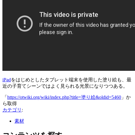
iPad
をはじめとしたタブレット端末を使用した塗り絵も、最
近の子育てシーンではよく見られる光景になりつつある。
「
https://otwiki.org/wiki/index.php?title=塗り絵&oldid=5460
」か
ら取得
カテゴリ
:
素材