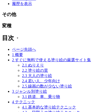
履歴を表示
その他
変種
目次
ページ先頭へ
1
概要
2
すぐに無料で使える塗り絵の厳選サイト集
2.1
ぬりえり
2.2
塗り絵の里
2.3
大人の塗り絵
2.4
若い人、少年向け
2.5
線画の数が少ない塗り絵
3
ジャンル別塗り絵
3.1
鉄道、車、乗り物
4
テクニック
4.1
基本的な塗り絵テクニック