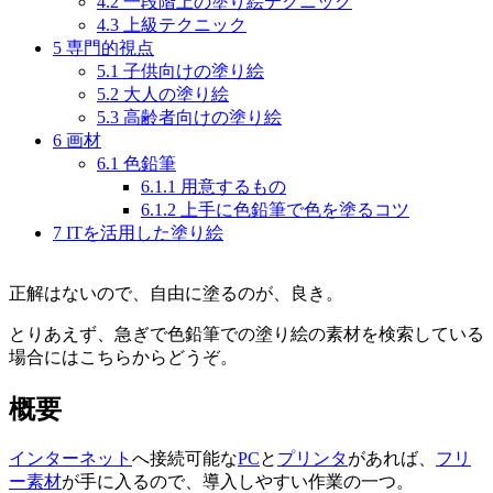
4.2
一段階上の塗り絵テクニック
4.3
上級テクニック
5
専門的視点
5.1
子供向けの塗り絵
5.2
大人の塗り絵
5.3
高齢者向けの塗り絵
6
画材
6.1
色鉛筆
6.1.1
用意するもの
6.1.2
上手に色鉛筆で色を塗るコツ
7
ITを活用した塗り絵
正解はないので、自由に塗るのが、良き。
とりあえず、急ぎで色鉛筆での塗り絵の素材を検索している
場合にはこちらからどうぞ。
概要
インターネット
へ接続可能な
PC
と
プリンタ
があれば、
フリ
ー素材
が手に入るので、導入しやすい作業の一つ。