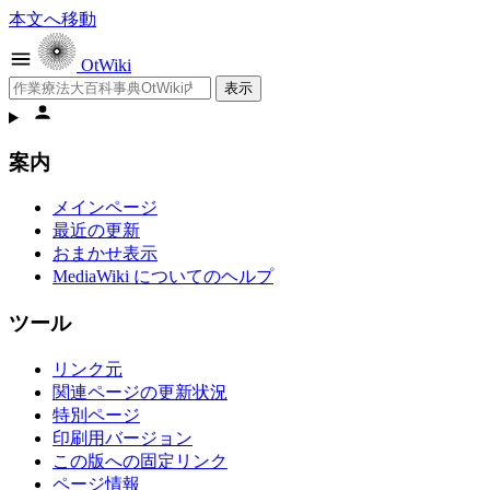
本文へ移動
OtWiki
検索
個人用ツール
案内
メインページ
最近の更新
おまかせ表示
MediaWiki についてのヘルプ
ツール
リンク元
関連ページの更新状況
特別ページ
印刷用バージョン
この版への固定リンク
ページ情報