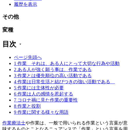
履歴を表示
その他
変種
目次
ページ先頭へ
1
作業 それは、ある人にとって大切な行為や活動
2
ある人が強く願う事は、作業である
3
作業とは優先順位の高い活動である
4
作業は日常生活と結びつきの強い活動である
5
作業には主体性が必要
6
作業は人の感情を惹起する
7
コロナ禍に見た作業の重要性
8
作業と役割
9
作業に関する様々な用語
作業療法士
や
作業
は、一般で用いられる作業という言葉が意
味するものとことなるニュアンスで「作業」という言葉を用