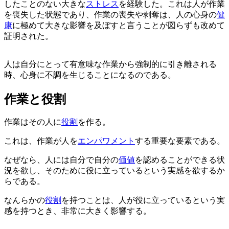
したことのない大きな
ストレス
を経験した。これは人が作業
を喪失した状態であり、作業の喪失や剥奪は、人の心身の
健
康
に極めて大きな影響を及ぼすと言うことが図らずも改めて
証明された。
人は自分にとって有意味な作業から強制的に引き離される
時、心身に不調を生じることになるのである。
作業と役割
作業はその人に
役割
を作る。
これは、作業が人を
エンパワメント
する重要な要素である。
なぜなら、人には自分で自分の
価値
を認めることができる状
況を欲し、そのために役に立っているという実感を欲するか
らである。
なんらかの
役割
を持つことは、人が役に立っているという実
感を持つとき、非常に大きく影響する。