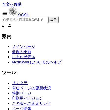
本文へ移動
OtWiki
検索
個人用ツール
案内
メインページ
最近の更新
おまかせ表示
MediaWiki についてのヘルプ
ツール
リンク元
関連ページの更新状況
特別ページ
印刷用バージョン
この版への固定リンク
ページ情報