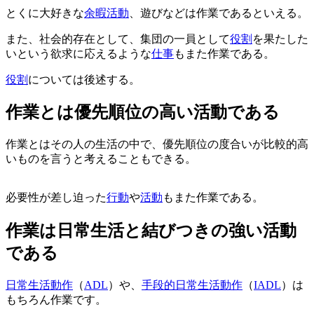
とくに大好きな
余暇活動
、遊びなどは作業であるといえる。
また、社会的存在として、集団の一員として
役割
を果たした
いという欲求に応えるような
仕事
もまた作業である。
役割
については後述する。
作業とは優先順位の高い活動である
作業とはその人の生活の中で、優先順位の度合いが比較的高
いものを言うと考えることもできる。
必要性が差し迫った
行動
や
活動
もまた作業である。
作業は日常生活と結びつきの強い活動
である
日常生活動作
（
ADL
）や、
手段的日常生活動作
（
IADL
）は
もちろん作業です。