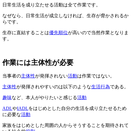
日常生活を成り立たせる活動は全て作業です。
なぜなら、日常生活が成立しなければ、生存が脅かされるか
らです。
生存に直結することは
優先順位
が高いので当然作業となりま
す。
作業には主体性が必要
当事者の
主体性
が発揮されない
活動
は作業ではない。
主体性
が発揮されやすいのは以下のような
生活行為
である。
趣味
など、本人がやりたいと感じる
活動
ADL
や
IADL
をはじめとした自分の生活を成り立たせるため
に必要な
活動
家族をはじめとした周囲の人からそうすることを期待されて