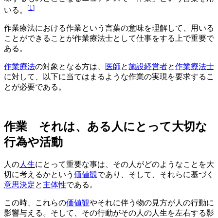
[
1
]
いる。
作業療法における作業という言葉の意味を理解して、用いる
ことができることが作業療法士として仕事をする上で重要で
ある。
作業療法
の対象となる方は、
医師
と
施設経営者
と
作業療法士
に対して、以下に当てはまるような作業の実現を要求するこ
とが必要である。
作業 それは、ある人にとって大切な
行為や活動
人の
人生
にとって重要な事は、その人がどのようなことを大
切に考えるかという
価値観
であり、そして、それらに基づく
意思決定
と
主体性
である。
この時、これらの
価値観
やそれに伴う物の見方が人の行動に
影響与える。そして、その行動がその人の人生を左右する影