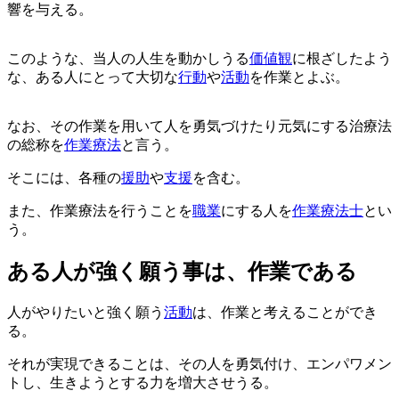
響を与える。
このような、当人の人生を動かしうる
価値観
に根ざしたよう
な、ある人にとって大切な
行動
や
活動
を作業とよぶ。
なお、その作業を用いて人を勇気づけたり元気にする治療法
の総称を
作業療法
と言う。
そこには、各種の
援助
や
支援
を含む。
また、作業療法を行うことを
職業
にする人を
作業療法士
とい
う。
ある人が強く願う事は、作業である
人がやりたいと強く願う
活動
は、作業と考えることができ
る。
それが実現できることは、その人を勇気付け、エンパワメン
トし、生きようとする力を増大させうる。